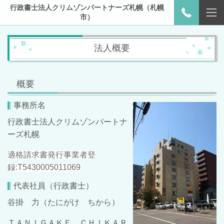
行政書士法人クリムゾンパートナーズ札幌（札幌
市）
法人概要
概要
事務所名
行政書士法人クリムゾンパートナ
ーズ札幌
適格請求書発行事業者登
録:
T
5
4
3
0
0
0
5
0
1
1
0
6
9
代表社員（行政書士）
谷掛 力（たにがけ ちから）
ＴＡＮＩＧＡＫＥ ＣＨＩＫＡＲ