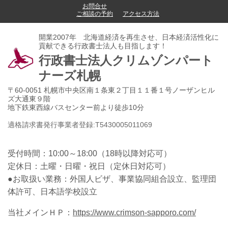
お問合せ
ご相談の予約
アクセス方法
開業2007年 北海道経済を再生させ、日本経済活性化に
貢献できる行政書士法人も目指します！
行政書士法人クリムゾンパート
ナーズ札幌
〒60-0051 札幌市中央区南１条東２丁目１１番１号ノーザンヒル
ズ大通東９階
地下鉄東西線バスセンター前より徒歩10分
適格請求書発行事業者登録:
T
5
4
3
0
0
0
5
0
1
1
0
6
9
受付時間：
10:00～18:00（18時以降対応可）
定休日：土曜・日曜・祝日
（定休日対応可）
●お取扱い業務：外国人ビザ、事業協同組合設立、監理団
体許可、日本語学校設立
当社メインＨＰ：
https://www.crimson-sapporo.com/