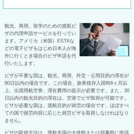
観光、商用、留学のための渡航ビ
ザの代理申請サービスを行ってい
ます。
アメリカ（米国）ESTAな
どの電子ビザをはじめ
日本人が海
外に行くとき場合のビザ申請を代
行いたします。
ビザが不要な国は、観光、商用、外交・公用目的の滞在が
90日以内の場合です。
この場合、旅券残存入国時6ヶ月以
上、出国用航空券、滞在費用の提示が必要です。
また、30
日以内の観光目的の滞在は、空港でビザ取得が可能です。
ビザが必要な国は、渡航目的が就労の場合です。
ほぼすべ
ての国で就労内容に応じた就労ビザを取得しなければなり
ません。
ビザの取得方法は、渡航先国の大使館または領事館に申請