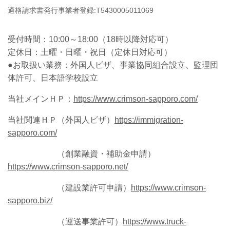
適格請求書発行事業者登録:
T
5
4
3
0
0
0
5
0
1
1
0
6
9
受付時間：
10:00～18:00（18時以降対応可）
定休日：土曜・日曜・祝日
（定休日対応可）
●お取扱い業務：外国人ビザ、事業協同組合設立、監理団
体許可、日本語学校設立
当社メインＨＰ：
https://www.crimson-sapporo.com/
当社関連ＨＰ（外国人ビザ）
https://immigration-
sapporo.com/
（創業融資・補助金申請）
https://www.crimson-sapporo.net/
（建設業許可申請）
https://www.crimson-
sapporo.biz/
（運送事業許可）
https://www.truck-