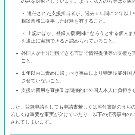
のみを対象としています。よって法人の方等は対象
・ 選任された支援担当者が、過去５年間に２年以上
相談業務に従事した経験を有すること。
・ 上記のほか、登録支援機関になろうとする個人ま
を適正に実施できると認められていること。
外国人が十分理解できる言語で情報提供等の支援を
こと。
１年以内に責めに帰すべき事由により特定技能外国
させていないこと。
支援の費用を直接又は間接的に外国人本人に負担さ
また、登録申請をしても申請書若しくは添付書類のうち
若しくは重要な事実が欠けていたり、以下の
拒否事由の
されてしまいます。