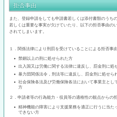
拒否事由
また、登録申請をしても申請書若しくは添付書類のうち
若しくは重要な事実が欠けていたり、以下の
拒否事由の
されてしまいます。
１．関係法律により刑罰を受けていることによる拒否事
禁錮以上の刑
に処せられた方
出入国又は労働に関する法律に違反し、罰金刑
に処
暴力団関係法令，刑法等に違反し、罰金刑
に処せら
社会保険各法及び労働保険各法において事業主とし
方
２．申請者等の行為能力・役員等の適格性の観点からの
精神機能の障害により
支援業務を適正に行うに当た
できない方