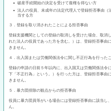
破産手続開始の決定
を受けて復権を得ない方
法人の役員、未成年の法定代理人で登録拒否事由
（
当する方
３．登録を取り消されたことによる拒否事由
登録支援機関としての登録の取消しを受けた場合、
取消
れた法人の役員であった方を含む。）は、登録拒否事由
きません。
４．出入国または労働関係法令に関し不正行為を行った
登録の申請の日前
５年以内
に、出入国又は労働関係法令
下「不正行為」という。）を行った方は、登録拒否事由
きません。
５．暴力団排除の観点からの拒否事由
役員に暴力団員等がいる場合
には登録拒否事由に該当し
ん。