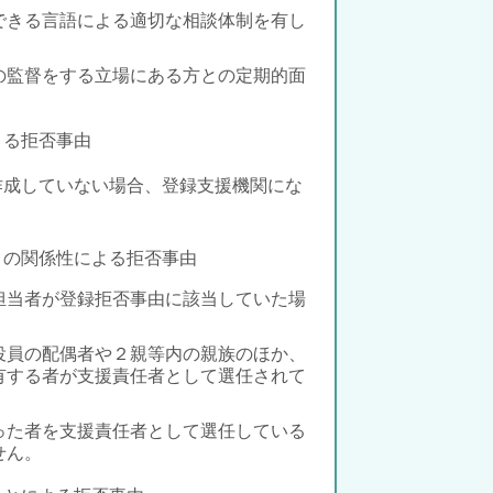
できる言語による適切な相談体制を有し
の監督をする立場にある方
との定期的面
よる拒否事由
作成していない場合
、登録支援機関にな
との関係性による拒否事由
担当者が登録拒否事由に該当していた場
役員の配偶者や２親等内の親族のほか、
有する者が支援責任者として選任されて
。
った者を支援責任者として選任している
せん。