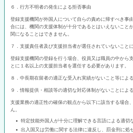
６．行方不明者の発生による拒否事由
登録支援機関が外国人について自らの責めに帰すべき事
合
には、機関の支援体制が十分であるとはいえないこと
関になることはできません。
７．支援責任者及び支援担当者が選任されていないこと
登録支援機関の登録を行う場合、役員又は職員の中から
とに
１名以上の支援担当者を選任
する必要があります。
８．中長期在留者の適正な受入れ実績がないこと等によ
９．情報提供・相談等の適切な対応体制がないことによ
支援業務の適正性の確保の観点から以下に該当する場合
ん。
特定技能外国人
が十分に理解できる言語による適切
出入国又は労働に関する法律に違反し、罰金刑
に処