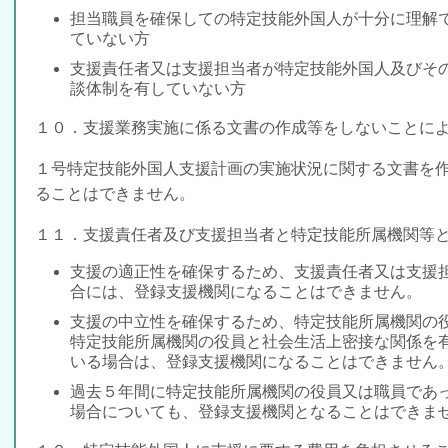
担当職員を確保しての特定技能外国人
が十分に理解
ていない方
支援責任者又は支援担当者が特定技能外国人及びそ
談体制を有していない方
１０．支援業務実施に係る文書の作成等をしないことに
１号特定技能外国人支援計画の実施状況に関する文書を
ることはできません。
１１．支援責任者及び支援担当者と特定技能所属機関等
支援の適正性を確保するため、
支援責任者又は支援
合
には、登録支援機関になることはできません。
支援の中立性を確保するため、
特定技能所属機関の
特定技能所属機関の役員と社会生活上密接な関係を
いる場合
は、登録支援機関になることはできません
過去５年間に特定技能所属機関の役員又は職員であ
場合
についても、登録支援機関となることはできま