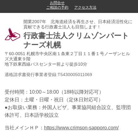
お問合せ
ご相談の予約
アクセス方法
開業2007年 北海道経済を再生させ、日本経済活性化に
貢献できる行政書士法人も目指します！
行政書士法人クリムゾンパート
ナーズ札幌
〒60-0051 札幌市中央区南１条東２丁目１１番１号ノーザンヒル
ズ大通東９階
地下鉄東西線バスセンター前より徒歩10分
適格請求書発行事業者登録:
T
5
4
3
0
0
0
5
0
1
1
0
6
9
受付時間：
10:00～18:00（18時以降対応可）
定休日：土曜・日曜・祝日
（定休日対応可）
●お取扱い業務：外国人ビザ、事業協同組合設立、監理団
体許可、日本語学校設立
当社メインＨＰ：
https://www.crimson-sapporo.com/