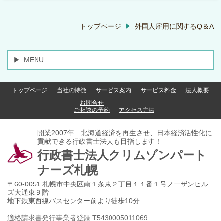
トップページ
外国人雇用に関するQ＆A
MENU
トップページ
当社の特徴
サービス案内
サービス料金
法人概要
お問合せ
ご相談の予約
アクセス方法
開業2007年 北海道経済を再生させ、日本経済活性化に
貢献できる行政書士法人も目指します！
行政書士法人クリムゾンパート
ナーズ札幌
〒60-0051 札幌市中央区南１条東２丁目１１番１号ノーザンヒル
ズ大通東９階
地下鉄東西線バスセンター前より徒歩10分
適格請求書発行事業者登録:
T
5
4
3
0
0
0
5
0
1
1
0
6
9