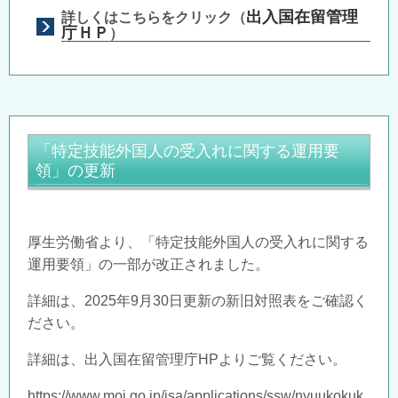
出入国在留管理
詳しくはこちらをクリック（
庁ＨＰ
）
「特定技能外国人の受入れに関する運用要
領」の更新
厚生労働省より、「特定技能外国人の受入れに関する
運用要領」の一部が改正されました。
詳細は、
2025
年
9
月
30
日更新の新旧対照表をご確認く
ださい。
詳細は、出入国在留管理庁
HP
よりご覧ください。
https://www.moj.go.jp/isa/applications/ssw/nyuukokuk