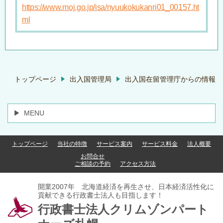
https://www.moj.go.jp/isa/nyuukokukanri01_00157.ht
ml
トップページ
出入国管理局
出入国在留管理庁からの情報
MENU
トップページ
当社の特徴
サービス案内
サービス料金
法人概要
お問合せ
ご相談の予約
アクセス方法
開業2007年 北海道経済を再生させ、日本経済活性化に
貢献できる行政書士法人も目指します！
行政書士法人クリムゾンパート