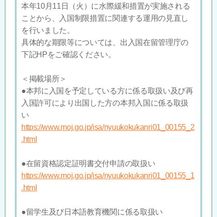
本年10月11日（火）に水際緩和措置が実施される
ことから、入国制限措置に関連する運用の見直し
を行いました。
具体的な期限等については、出入国在留管理庁の
下記HPをご確認ください。
＜掲載場所＞
●本邦に入国を予定している方に係る取扱い及び再
入国許可により出国した方の本邦入国に係る取扱
い
https://www.moj.go.jp/isa/nyuukokukanri01_00155_2
.html
●在留資格認定証明書交付申請の取扱い
https://www.moj.go.jp/isa/nyuukokukanri01_00155_1
.html
●留学生及び日本語教育機関に係る取扱い