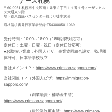
ナーズ札幌
〒60-0051 札幌市中央区南１条東２丁目１１番１号ノーザンヒル
ズ大通東９階
地下鉄東西線バスセンター前より徒歩10分
適格請求書発行事業者登録:
T
5
4
3
0
0
0
5
0
1
1
0
6
9
受付時間：
10:00～18:00（18時以降対応可）
定休日：土曜・日曜・祝日
（定休日対応可）
●お取扱い業務：外国人ビザ、事業協同組合設立、監理団
体許可、日本語学校設立
当社メインＨＰ：
https://www.crimson-sapporo.com/
当社関連ＨＰ（外国人ビザ）
https://immigration-
sapporo.com/
（創業融資・補助金申請）
https://www.crimson-sapporo.net/
（建設業許可申請）
https://www.crimson-