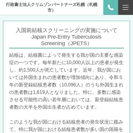
行政書士法人クリムゾンパートナーズ札幌（札幌
市）
入国前結核スクリーニングの実施について
Japan Pre-Entry Tuberculosis
Screening（JPETS）
結核は、結核菌によって発生する我が国の主要な感染
症の一つです。毎年新たに10,000人以上の患者が発生
し、約1,500人が死亡しています。近年、我が国にお
いては外国生まれの患者数が増加傾向にあり、令和５
年の新登録結核患者数（10,096人）のうち外国生まれ
の患者数は1,619人となりました。特に、多数に感染
させる可能性の高い若年層においては、新登録結核患
者数の大半を外国出生者が占めています。
このような我が国における結核患者の発生状況に鑑み
て、特に我が国における結核患者数が多い国の国籍を