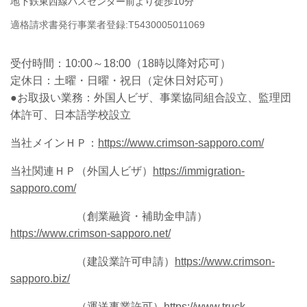
地下鉄東西線バスセンター前より徒歩10分
適格請求書発行事業者登録:
T
5
4
3
0
0
0
5
0
1
1
0
6
9
受付時間：
10:00～18:00（18時以降対応可）
定休日：土曜・日曜・祝日
（定休日対応可）
●お取扱い業務：外国人ビザ、事業協同組合設立、監理団
体許可、日本語学校設立
当社メインＨＰ：
https://www.crimson-sapporo.com/
当社関連ＨＰ（外国人ビザ）
https://immigration-
sapporo.com/
（創業融資・補助金申請）
https://www.crimson-sapporo.net/
（建設業許可申請）
https://www.crimson-
sapporo.biz/
（運送事業許可）
https://www.truck-