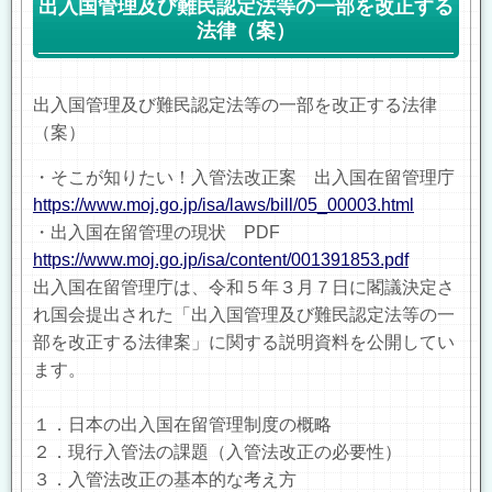
出入国管理及び難民認定法等の一部を改正する
法律（案）
出入国管理及び難民認定法等の一部を改正する法律
（案）
・そこが知りたい！入管法改正案 出入国在留管理庁
https://www.moj.go.jp/isa/laws/bill/05_00003.html
・出入国在留管理の現状 PDF
https://www.moj.go.jp/isa/content/001391853.pdf
出入国在留管理庁は、令和５年３月７日に閣議決定さ
れ国会提出された「出入国管理及び難民認定法等の一
部を改正する法律案」に関する説明資料を公開してい
ます。
１．日本の出入国在留管理制度の概略
２．現行入管法の課題（入管法改正の必要性）
３．入管法改正の基本的な考え方